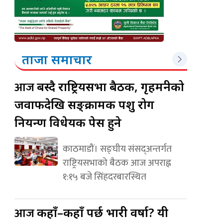
ताजा समाचार
आज
बस्दै राष्ट्रियसभा बैठक, गृहमन्त्रीको
जवाफदेखि सङ्क्रामक पशु रोग
नियन्त्रण विधेयक पेस हुने
काठमाडौं। सङ्घीय संसद्अन्तर्गत
राष्ट्रियसभाको बैठक आज अपराह्न
१:१५ बजे सिंहदरबारस्थित
आज
कहाँ–कहाँ पर्छ भारी वर्षा? यी