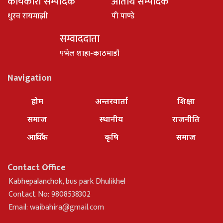
कार्यकारी सम्पादक
अतिथि सम्पादक
धु्रव रायमाझी
पी पाण्डे
सम्वाददाता
पभेल शाहा-काठमाडौ
Navigation
होम
अन्तरवार्ता
शिक्षा
समाज
स्थानीय
राजनीति
आर्थिक
कृषि
समाज
Contact Office
Kabhepalanchok, bus park Dhulikhel
Contact No: 9808538302
Email:
waibahira@gmail.com