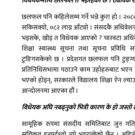
विधेयकमाथि छलफल त भइरहेको छ । ठ्याक्कै खोज
छलफल पनि कहिलेसम्म गर्ने भन्ने कुरा हो । २०८०
सकिसक्यो, ०८२ लाग्न आँट्यो । संसदकै अधिवेशनको
भइसके, खोइ त विधेयक आएको ? चारवटा अधि
शिक्षा स्वास्थ्य सूचना तथा सूचना प्रव
टुङिगसकेको छ । प्रदेशगत छलफल पनि टुङ्ग
प्रतिनिधिसभामा पठाउने काम उहाँहरुबाट भएन ।
भएको होइन्, सरकारले विद्यालय शिक्षा ऐन ल्या
आन्दोलनमा आएका हौं ।
विधेयक अघि नबढ्नुको भित्री कारण के हो जस्त
सामूहिक रुपमा संसदीय समितिबाट जुन गतिक
सूचिकृत हुनुपर्दथ्यो त्यो भइराखेको छैन् । 