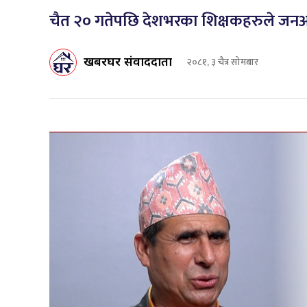
चैत २० गतेपछि देशभरका शिक्षकहरुले जनआन
खबरघर संवाददाता
२०८१, ३ चैत्र सोमबार