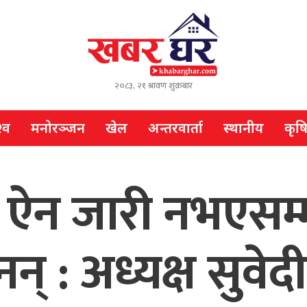
२०८३, २१ श्रावण शुक्रबार
्व
मनोरञ्जन
खेल
अन्तरवार्ता
स्थानीय
कृष
षा ऐन जारी नभएसम
न् : अध्यक्ष सुवेदी