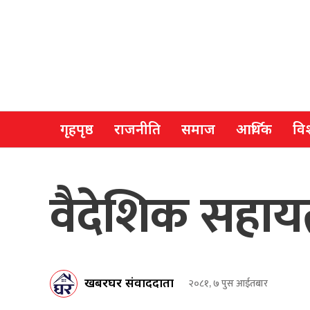
गृहपृष्ठ
राजनीति
समाज
आर्थिक
विश
वैदेशिक सहायता 
खबरघर संवाददाता
२०८१, ७ पुस आईतबार