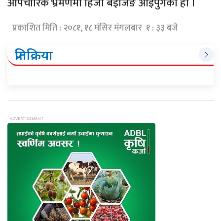
औपचारिक भ्रमणमा हिजो बेइजिङ आइपुगेको हो ।
प्रकाशित मिति : २०८१, १८ मंसिर मंगलबार १ : ३३ बजे
प्रतिक्रिया