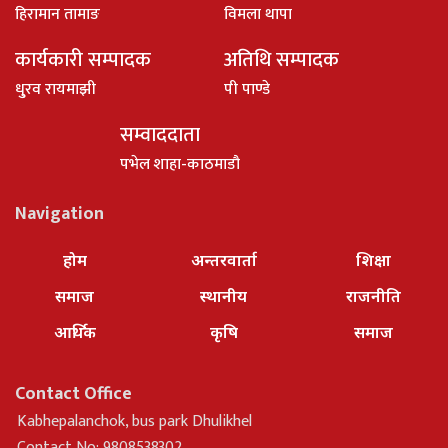
हिरामान तामाङ
विमला थापा
कार्यकारी सम्पादक
अतिथि सम्पादक
धु्रव रायमाझी
पी पाण्डे
सम्वाददाता
पभेल शाहा-काठमाडौ
Navigation
होम
अन्तरवार्ता
शिक्षा
समाज
स्थानीय
राजनीति
आर्थिक
कृषि
समाज
Contact Office
Kabhepalanchok, bus park Dhulikhel
Contact No: 9808538302