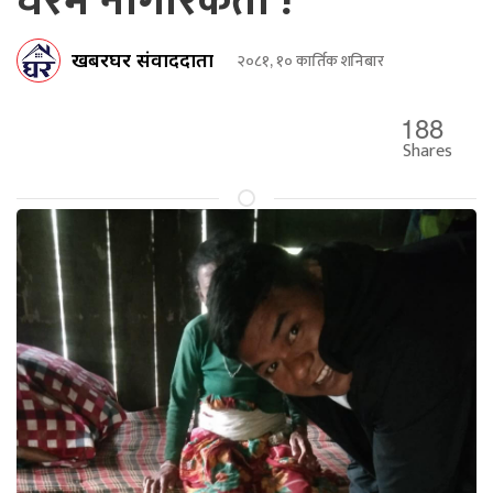
घरमै नागरिकता !
खबरघर संवाददाता
२०८१, १० कार्तिक शनिबार
188
Shares