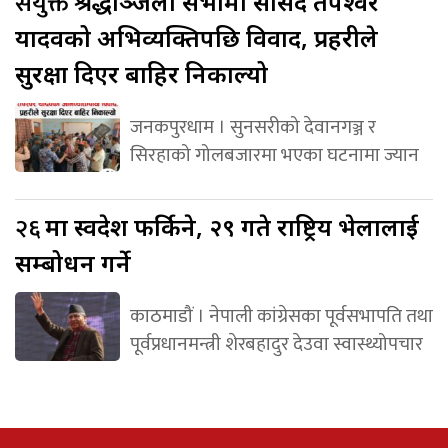
संयुक्त
श्रद्धाञ्जली सभामा सांसद तपेश्वर
यादवको अभिव्यक्तिपछि विवाद, प्रहरीले
सुरक्षा दिएर बाहिर निकाल्यो
जनकपुरधाम । सुनसरीको देवानगञ्ज र
सिरहाको गोलबजारमा भएका घटनामा ज्यान
२६
मा स्वदेश फर्किने, २९ गते राष्ट्रिय भेलालाई
सम्बोधन गर्ने
काठमाडौं । नेपाली कांग्रेसका पूर्वसभापति तथा
पूर्वप्रधानमन्त्री शेरबहादुर देउवा स्वास्थ्योपचार