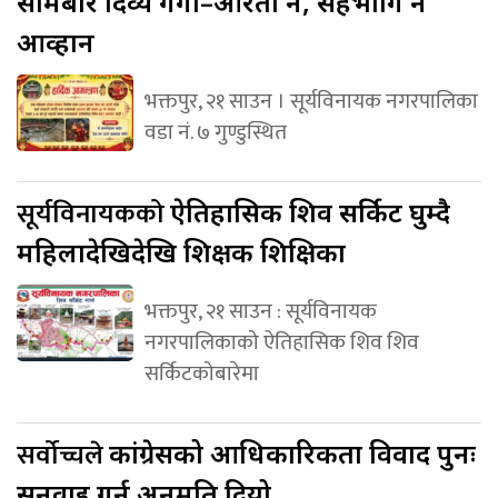
सोमबार दिव्य गंगा–आरती हुने, सहभागि हुन
आव्हान
भक्तपुर, २१ साउन । सूर्यविनायक नगरपालिका
वडा नं. ७ गुण्डुस्थित
सूर्यविनायकको
ऐतिहासिक शिव सर्किट घुम्दै
महिलादेखिदेखि शिक्षक शिक्षिका
भक्तपुर, २१ साउन : सूर्यविनायक
नगरपालिकाको ऐतिहासिक शिव शिव
सर्किटकोबारेमा
सर्वोच्चले
कांग्रेसको आधिकारिकता विवाद पुनः
सुनुवाइ गर्न अनुमति दियो