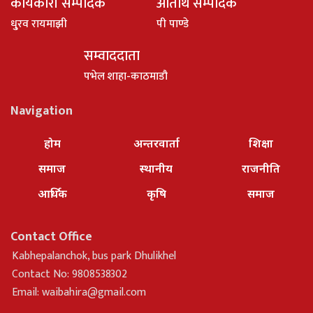
कार्यकारी सम्पादक
अतिथि सम्पादक
धु्रव रायमाझी
पी पाण्डे
सम्वाददाता
पभेल शाहा-काठमाडौ
Navigation
होम
अन्तरवार्ता
शिक्षा
समाज
स्थानीय
राजनीति
आर्थिक
कृषि
समाज
Contact Office
Kabhepalanchok, bus park Dhulikhel
Contact No: 9808538302
Email:
waibahira@gmail.com