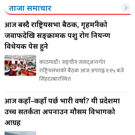
ताजा समाचार
आज
बस्दै राष्ट्रियसभा बैठक, गृहमन्त्रीको
जवाफदेखि सङ्क्रामक पशु रोग नियन्त्रण
विधेयक पेस हुने
काठमाडौं। सङ्घीय संसद्अन्तर्गत
राष्ट्रियसभाको बैठक आज अपराह्न १:१५ बजे
सिंहदरबारस्थित
आज
कहाँ–कहाँ पर्छ भारी वर्षा? यी प्रदेशमा
उच्च सतर्कता अपनाउन मौसम विभागको
आग्रह