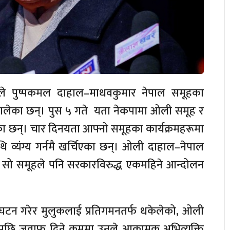
लीले पुष्पकमल दाहाल–माधवकुमार नेपाल समूहका
न थालेका छन्। पुस ५ गते यता नेकपामा ओली समूह र
रहेका छन्। चार दिनयता आफ्नो समूहका कार्यक्रमहरूमा
्यंग्य गर्नमै खर्चिएका छन्। ओली दाहाल–नेपाल
दा सो समूहले पनि सरकारविरुद्ध एकमहिने आन्दोलन
घटन गरेर मुलुकलाई प्रतिगमनतर्फ धकेलेको, ओली
छि जवाफ दिने क्रममा उनले आक्रामक अभिव्यक्ति