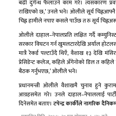
बढी दुर्गन्ध फैलाउने काम गरे। त्यसकारण प्
राखिएको छ,’ उनले भने। ओलीले सूर्य चिह्नआफ्नै स
चिह्न हामीले नपाए कसले पाउँछ त रु सूर्य चिह्नअरू
ओलीले दाहाल–नेपालप्रति लक्षित गर्दै कम्युनिस्
सरकार विघटन गर्न खुमलटारदेखि अर्याल होटलसम
मात्रै रेकर्ड पल्टाउँदै थिएँ, वैशाख १३ देखि म
प्रेसिडेन्ट कलेज, कहिले अँगेनोको डिल त कहिले
बैठक गर्नुभएछ,’ ओलीले भने।
प्रधानमन्त्री ओलीले वैशाखमै चुनाव हुने कुराम
आग्रहसमेत गरे। उनले दाहाल–नेपाललाई पार
दिनेसमेत बताए।
टपेन्द्र कार्कीले नागरिक दैनि