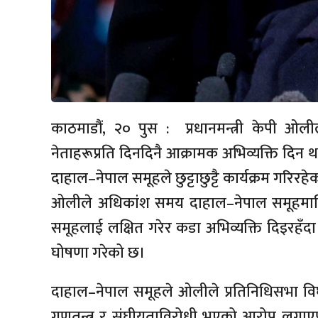
काठमाडौं, २० पुस : प्रधानमन्त्री केपी ओ
नेताहरूप्रति दिनदिनै आक्रामक अभिव्यक्ति दि
दाहाल–नेपाल समूहले छुट्टाछुट्टै कार्यक्रम गरि
ओलीले अधिकांश समय दाहाल–नेपाल समूहमाथि व
समूहलाई लक्षित गरेर कडा अभिव्यक्ति दिइरहँ
घोषणा गरेको छ।
दाहाल–नेपाल समूहले ओलीले प्रतिनिधिसभा वि
गणतन्त्र र संघीयताविरोधी भएको आरोप लगाएप