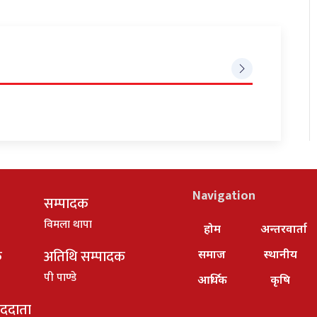
Navigation
सम्पादक
विमला थापा
होम
अन्तरवार्ता
क
अतिथि सम्पादक
समाज
स्थानीय
पी पाण्डे
आर्थिक
कृषि
ाददाता