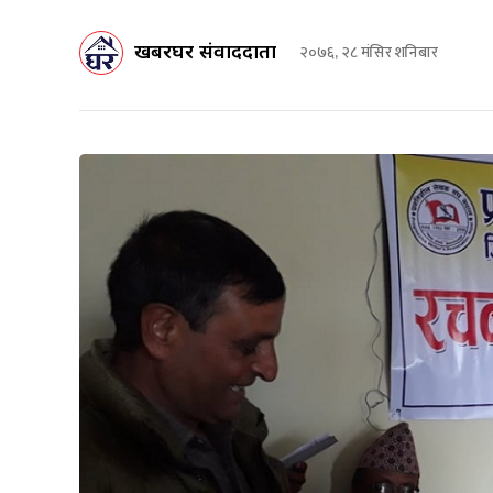
खबरघर संवाददाता
२०७६, २८ मंसिर शनिबार