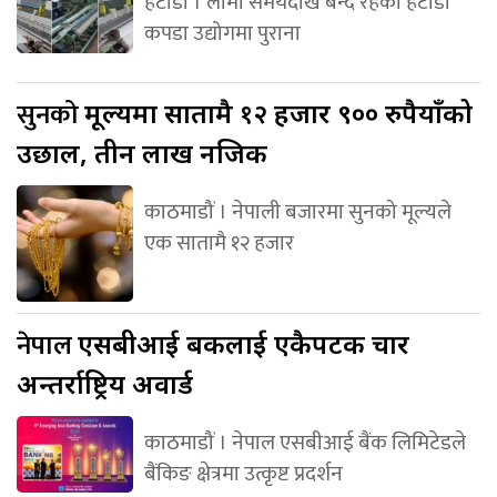
हेटौंडा । लामो समयदेखि बन्द रहेको हेटौंडा
कपडा उद्योगमा पुराना
सुनको
मूल्यमा सातामै १२ हजार ९०० रुपैयाँको
उछाल, तीन लाख नजिक
काठमाडौं । नेपाली बजारमा सुनको मूल्यले
एक सातामै १२ हजार
नेपाल
एसबीआई बैंकलाई एकैपटक चार
अन्तर्राष्ट्रिय अवार्ड
काठमाडौं । नेपाल एसबीआई बैंक लिमिटेडले
बैंकिङ क्षेत्रमा उत्कृष्ट प्रदर्शन