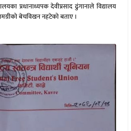
लयका प्रधानाध्यपक देवीप्रसाद ढुंगानाले विद्यालय
सामग्रीको बेचविखन नहटेको बताए ।