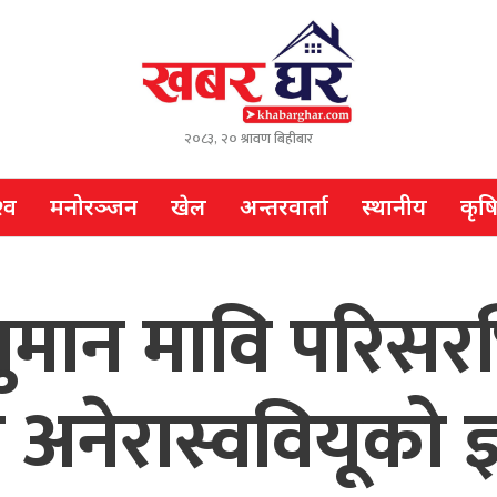
२०८३, २० श्रावण बिहीबार
्व
मनोरञ्जन
खेल
अन्तरवार्ता
स्थानीय
कृष
नुमान मावि परिसरभ
अनेरास्ववियूको ज्