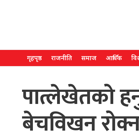
गृहपृष्ठ
राजनीति
समाज
आर्थिक
विश
पात्लेखेतको ह
बेचविखन रोक्न 