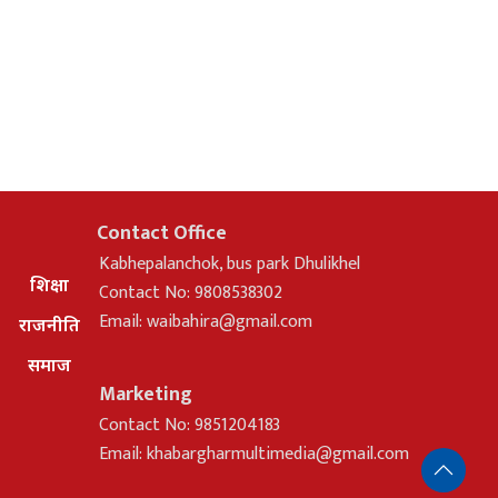
Contact Office
Kabhepalanchok, bus park Dhulikhel
शिक्षा
Contact No: 9808538302
Email:
waibahira@gmail.com
राजनीति
समाज
Marketing
Contact No: 9851204183
Email:
khabargharmultimedia@gmail.com