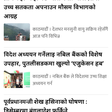
उच्च सतर्कता अपनाउन मौसम विभागको
आग्रह
काठमाडौं । देशभर मनसुनी वायु सक्रिय रहेसँगै
आज पनि विभिन्न
विदेश
अध्ययन गर्नेलाई नबिल बैंकको विशेष
उपहार, पुतलीसडकमा खुल्यो ‘एजुकेसन हब’
काठमाडौं । नबिल बैंक ले विदेशमा उच्च शिक्षा
अध्ययन गर्न
पूर्वप्रधानमन्त्री
शेख हसिनाको घोषणा :
डिसेम्बरमा बंगलादेश फर्किने