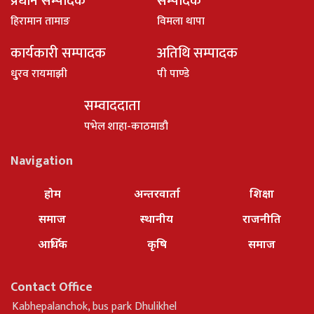
प्रधान सम्पादक
सम्पादक
हिरामान तामाङ
विमला थापा
कार्यकारी सम्पादक
अतिथि सम्पादक
धु्रव रायमाझी
पी पाण्डे
सम्वाददाता
पभेल शाहा-काठमाडौ
Navigation
होम
अन्तरवार्ता
शिक्षा
समाज
स्थानीय
राजनीति
आर्थिक
कृषि
समाज
Contact Office
Kabhepalanchok, bus park Dhulikhel