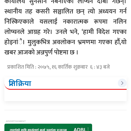
कार्यालय सुनसान नबनाएको लोप्चन दाबी गर्छन्।
स्थानीय तह कसरी सञ्चालित छन् त्यो अध्ययन गर्न
निस्किएकाले यसलाई नकारात्मक रूपमा नलिन
लोप्चनले आग्रह गरे। उनले भने, ‘हामी विदेश गएका
होइनांै। मुलुकभित्र अवलोकन भ्रमणमा गएका हौँ,यो
खबर आजको अन्नपुर्ण पोष्टमा छ ।
प्रकाशित मिति : २०७५, १६ कार्तिक शुक्रबार ६ : ४३ बजे
प्रतिक्रिया