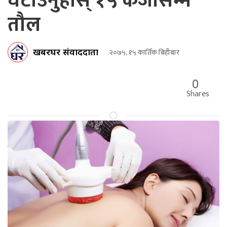
घटाउनुहोस् १५ केजीसम्म
तौल
खबरघर संवाददाता
२०७५, १५ कार्तिक बिहीबार
0
Shares