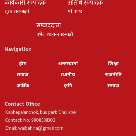
कार्यकारी सम्पादक
अतिथि सम्पादक
धु्रव रायमाझी
पी पाण्डे
सम्वाददाता
पभेल शाहा-काठमाडौ
Navigation
होम
अन्तरवार्ता
शिक्षा
समाज
स्थानीय
राजनीति
आर्थिक
कृषि
समाज
Contact Office
Kabhepalanchok, bus park Dhulikhel
Contact No: 9808538302
Email:
waibahira@gmail.com