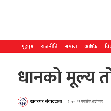
गृहपृष्ठ
राजनीति
समाज
आर्थिक
विश
धानको मूल्य त
खबरघर संवाददाता
२०७५, ११ कार्तिक आईतबार