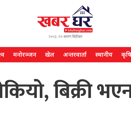
२०८३, २० श्रावण बिहीबार
्व
मनोरञ्जन
खेल
अन्तरवार्ता
स्थानीय
कृष
ोकियो, बिक्री भए