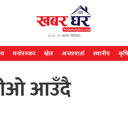
२०८३, २० श्रावण बिहीबार
्व
मनोरञ्जन
खेल
अन्तरवार्ता
स्थानीय
कृष
ीओ आउँदै