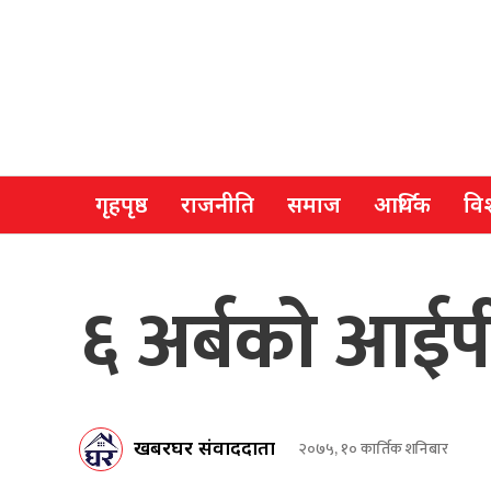
गृहपृष्ठ
राजनीति
समाज
आर्थिक
विश
६ अर्बको आईप
खबरघर संवाददाता
२०७५, १० कार्तिक शनिबार