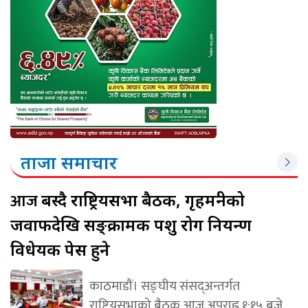
ताजा समाचार
आज
बस्दै राष्ट्रियसभा बैठक, गृहमन्त्रीको
जवाफदेखि सङ्क्रामक पशु रोग नियन्त्रण
विधेयक पेस हुने
काठमाडौं। सङ्घीय संसद्अन्तर्गत
राष्ट्रियसभाको बैठक आज अपराह्न १:१५ बजे