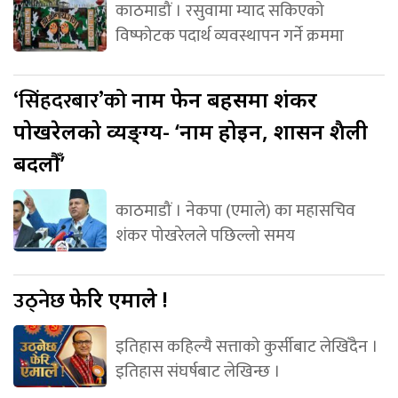
काठमाडौं । रसुवामा म्याद सकिएको
विष्फोटक पदार्थ व्यवस्थापन गर्ने क्रममा
‘सिंहदरबार’को
नाम फेर्ने बहसमा शंकर
पोखरेलको व्यङ्ग्य- ‘नाम होइन, शासन शैली
बदलौँ’
काठमाडौं । नेकपा (एमाले) का महासचिव
शंकर पोखरेलले पछिल्लो समय
उठ्नेछ
फेरि एमाले !
इतिहास कहिल्यै सत्ताको कुर्सीबाट लेखिँदैन ।
इतिहास संघर्षबाट लेखिन्छ ।