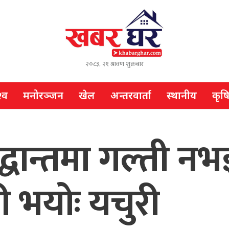
२०८३, २१ श्रावण शुक्रबार
्व
मनोरञ्जन
खेल
अन्तरवार्ता
स्थानीय
कृष
ान्तमा गल्ती नभई
 भयोः यचुरी