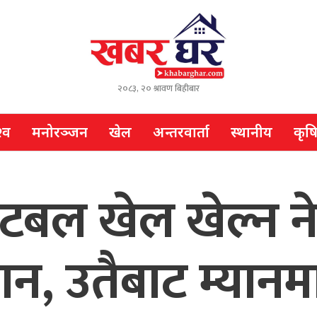
२०८३, २० श्रावण बिहीबार
्व
मनोरञ्जन
खेल
अन्तरवार्ता
स्थानीय
कृष
ण फुटबल खेल खेल्न
थान, उतैबाट म्यानम