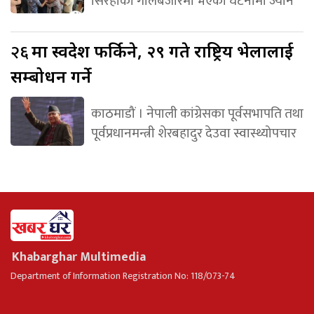
सिरहाको गोलबजारमा भएका घटनामा ज्यान
२६
मा स्वदेश फर्किने, २९ गते राष्ट्रिय भेलालाई
सम्बोधन गर्ने
काठमाडौं । नेपाली कांग्रेसका पूर्वसभापति तथा
पूर्वप्रधानमन्त्री शेरबहादुर देउवा स्वास्थ्योपचार
Khabarghar Multimedia
Department of Information Registration No: 118/073-74