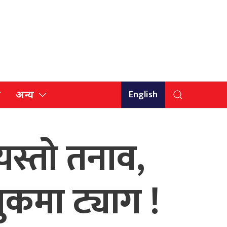
English
ि
अन्य
यस्तो तनाव,
ुकमा ट्याग !