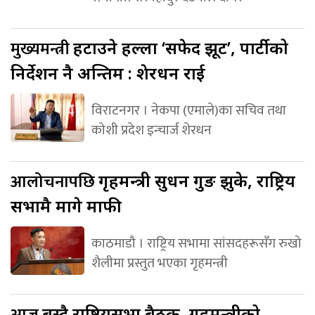
मुख्यमन्त्री
हटाउने हल्ला ‘सफेद झूट’, पार्टीको
निर्देशन नै अन्तिम : शेरधन राई
विराटनगर । नेकपा (एमाले)का सचिव तथा
कोशी प्रदेश इन्चार्ज शेरधन
आलोचनापछि
गृहमन्त्री सुधन गुरुङ झुके, राष्ट्रिय
सभामै मागे माफी
काठमाडौ । राष्ट्रिय सभामा सांसदहरूसँग रुखो
शैलीमा प्रस्तुत भएका गृहमन्त्री
आज
बस्दै राष्ट्रियसभा बैठक, गृहमन्त्रीको