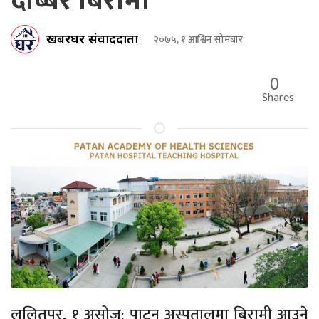
दोब्बर बिरामी
खबरघर संवाददाता
२०७५, १ आश्विन सोमबार
0
Shares
ललितपुर, १ असोज: पाटन अस्पतालमा बिरामी आउने