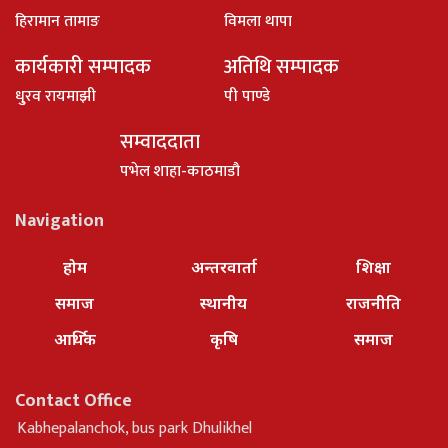
हिरामान तामाङ
विमला थापा
कार्यकारी सम्पादक
अतिथि सम्पादक
धु्रव रायमाझी
पी पाण्डे
सम्वाददाता
पभेल शाहा-काठमाडौ
Navigation
होम
अन्तरवार्ता
शिक्षा
समाज
स्थानीय
राजनीति
आर्थिक
कृषि
समाज
Contact Office
Kabhepalanchok, bus park Dhulikhel