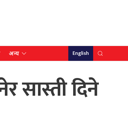
English
ि
अन्य
ेर सास्ती दिने