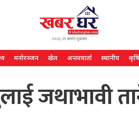
२०८३, २१ श्रावण शुक्रबार
्व
मनोरञ्जन
खेल
अन्तरवार्ता
स्थानीय
कृष
रुलाई जथाभावी तान