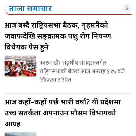
ताजा समाचार
आज
बस्दै राष्ट्रियसभा बैठक, गृहमन्त्रीको
जवाफदेखि सङ्क्रामक पशु रोग नियन्त्रण
विधेयक पेस हुने
काठमाडौं। सङ्घीय संसद्अन्तर्गत
राष्ट्रियसभाको बैठक आज अपराह्न १:१५ बजे
सिंहदरबारस्थित
आज
कहाँ–कहाँ पर्छ भारी वर्षा? यी प्रदेशमा
उच्च सतर्कता अपनाउन मौसम विभागको
आग्रह