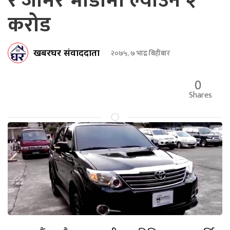
र जामर भाडामा ल्याउन २
करोड
खबरघर संवाददाता
२०७५, ७ भाद्र बिहीबार
0
Shares