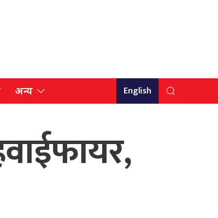
English
ि
अन्य
ड हवाईफायर,