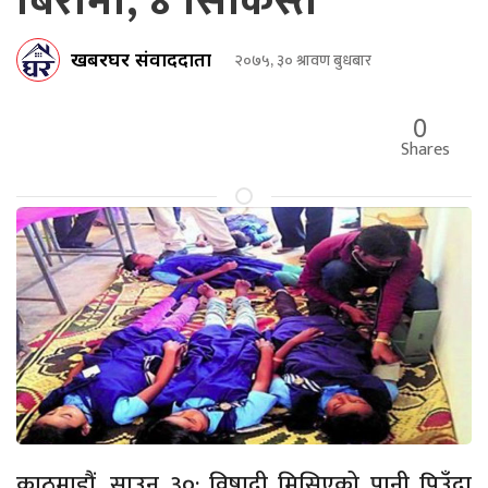
बिरामी, ४ सिकिस्त
खबरघर संवाददाता
२०७५, ३० श्रावण बुधबार
0
Shares
काठमाडौं, साउन ३०: विषादी मिसिएको पानी पिउँदा