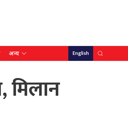
English
ि
अन्य
न, मिलान