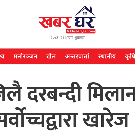
२०८३, २१ श्रावण शुक्रबार
्व
मनोरञ्जन
खेल
अन्तरवार्ता
स्थानीय
कृष
लै दरबन्दी मिला
र्वोच्चद्वारा खारेज