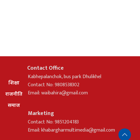
Contact Office
Kabhepalanchok, bus park Dhulikhel
शिक्षा
Contact No: 9808538302
Email:
waibahira@gmail.com
राजनीति
समाज
Marketing
Contact No: 9851204183
Email:
khabargharmultimedia@gmail.com