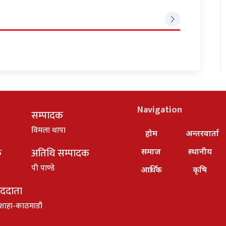
Navigation
सम्पादक
विमला थापा
होम
अन्तरवार्ता
क
अतिथि सम्पादक
समाज
स्थानीय
पी पाण्डे
आर्थिक
कृषि
ाददाता
शाहा-काठमाडौ