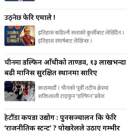
उठ्नेछ
फेरि एमाले !
इतिहास कहिल्यै सत्ताको कुर्सीबाट लेखिँदैन ।
इतिहास संघर्षबाट लेखिन्छ ।
चीनमा
डल्फिन आँधीको ताण्डव, १३ लाखभन्दा
बढी मानिस सुरक्षित स्थानमा सारिए
काठमाडौं । चीनको पूर्वी तटीय क्षेत्रमा
शक्तिशाली टाइफुन ‘डल्फिन’ प्रवेश
हेटौँडा
कपडा उद्योग : पुनसञ्चालन कि फेरि
‘राजनीतिक स्टन्ट’ ? पोखरेलले उठाए गम्भीर