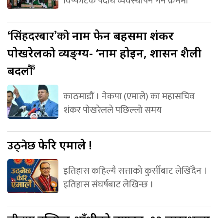
विष्फोटक पदार्थ व्यवस्थापन गर्ने क्रममा
‘सिंहदरबार’को
नाम फेर्ने बहसमा शंकर
पोखरेलको व्यङ्ग्य- ‘नाम होइन, शासन शैली
बदलौँ’
काठमाडौं । नेकपा (एमाले) का महासचिव
शंकर पोखरेलले पछिल्लो समय
उठ्नेछ
फेरि एमाले !
इतिहास कहिल्यै सत्ताको कुर्सीबाट लेखिँदैन ।
इतिहास संघर्षबाट लेखिन्छ ।