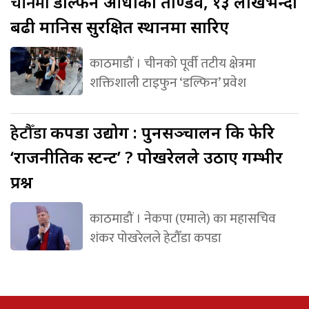
चीनमा
डल्फिन आँधीको ताण्डव, १३ लाखभन्दा
बढी मानिस सुरक्षित स्थानमा सारिए
काठमाडौं । चीनको पूर्वी तटीय क्षेत्रमा
शक्तिशाली टाइफुन ‘डल्फिन’ प्रवेश
हेटौँडा
कपडा उद्योग : पुनसञ्चालन कि फेरि
‘राजनीतिक स्टन्ट’ ? पोखरेलले उठाए गम्भीर
प्रश्न
काठमाडौं । नेकपा (एमाले) का महासचिव
शंकर पोखरेलले हेटौँडा कपडा