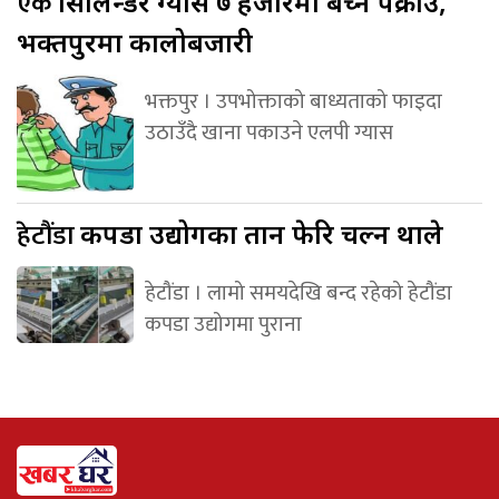
एक
सिलिन्डर ग्यास ७ हजारमा बेच्ने पक्राउ,
भक्तपुरमा कालोबजारी
भक्तपुर । उपभोक्ताको बाध्यताको फाइदा
उठाउँदै खाना पकाउने एलपी ग्यास
हेटौंडा
कपडा उद्योगका तान फेरि चल्न थाले
हेटौंडा । लामो समयदेखि बन्द रहेको हेटौंडा
कपडा उद्योगमा पुराना