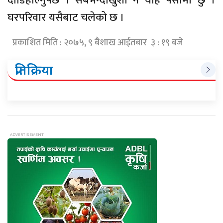
दौडिहाल्नुपर्छ ।”सबैभन्दाखुशी नै यहि पेसामा छु ।
घरपरिवार यसैबाट चलेको छ ।
प्रकाशित मिति : २०७५, ९ बैशाख आईतबार ३ : १९ बजे
प्रतिक्रिया