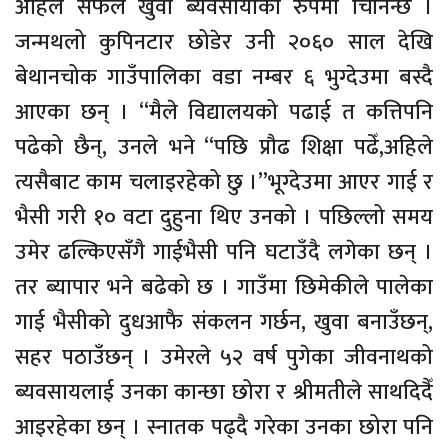
अहिले सफल खुवा ब्यवसायीका रुपमा चिनिन्छ ।
जन्मथलो कुपिनटार छोडेर उनी २०६० साल देखि
बेथानचोक गाउँपालिका वडा नम्बर ६ भुग्देउमा बस्दै
आएका छन् । “मैले विद्यालयको पढाई त कत्तिपनि
पढेको छैन्, उनले भने “पछि प्रौढ शिक्षा पढेँ,अहिले
त्यसैबाट काम चलाइरहेको छु ।”भूग्देउमा आएर गाई र
भैसी गरी १० वटा दुहुना थिए उनको । पछिल्लो समय
उमेर ढल्किएसँगै गाईभैसी पनि घटाउँदै लगेका छन् ।
तर ब्यापार भने बढेको छ । गाउँमा छिमेकीले पालेका
गाई भैसीको दुधआफै संकलन गर्छन, खुवा बनाउँछन्,
सहर पठाउँछन् । उमेरले ५२ वर्ष पुगेका जीवनाथको
ब्यवसायलाई उनका कान्छा छोरा र श्रीमतीले साथदिदैँ
आइरहेका छन् । स्नातक पढ्दै गरेका उनका छोरा पनि