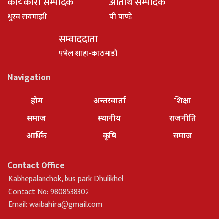
कार्यकारी सम्पादक
अतिथि सम्पादक
धु्रव रायमाझी
पी पाण्डे
सम्वाददाता
पभेल शाहा-काठमाडौ
Navigation
होम
अन्तरवार्ता
शिक्षा
समाज
स्थानीय
राजनीति
आर्थिक
कृषि
समाज
Contact Office
Kabhepalanchok, bus park Dhulikhel
Contact No: 9808538302
Email:
waibahira@gmail.com