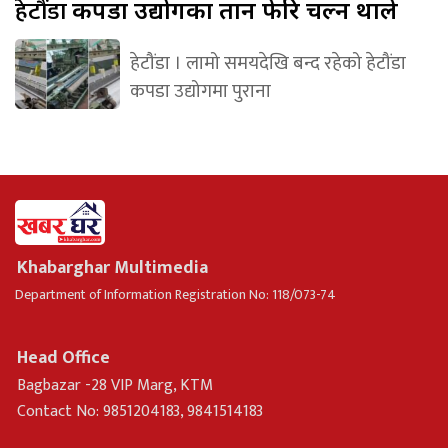
हेटौंडा
कपडा उद्योगका तान फेरि चल्न थाले
हेटौंडा । लामो समयदेखि बन्द रहेको हेटौंडा
कपडा उद्योगमा पुराना
Khabarghar Multimedia
Department of Information Registration No: 118/073-74
Head Office
Bagbazar -28 VIP Marg, KTM
Contact No: 9851204183, 9841514183