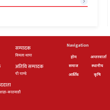
Navigation
सम्पादक
विमला थापा
होम
अन्तरवार्ता
क
अतिथि सम्पादक
समाज
स्थानीय
पी पाण्डे
आर्थिक
कृषि
ाददाता
शाहा-काठमाडौ