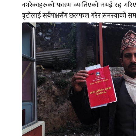
नगरेकाहरुको फारम च्यातिएको नभई रद्द गरिए
त्रृटीलाई सबैपक्षसँग छलफल गरेर समस्याको समाध