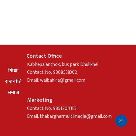
Contact Office
Kabhepalanchok, bus park Dhulikhel
शिक्षा
Contact No: 9808538302
Email:
waibahira@gmail.com
राजनीति
समाज
Marketing
Contact No: 9851204183
Email:
khabargharmultimedia@gmail.com