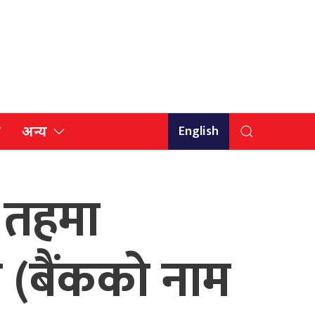
English
ि
अन्य
य तहमा
(बैंककाे नाम