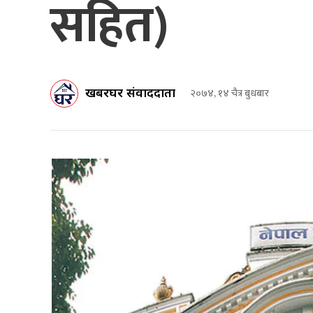
सहित)
खबरघर संवाददाता
२०७४, १४ चैत्र बुधबार