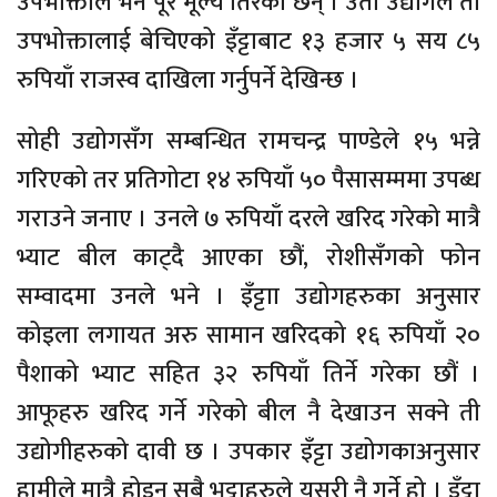
उपभोक्ताले भने पूरै मूल्य तिरेका छन् । उता उद्योगले ती
उपभोक्तालाई बेचिएको इँट्टाबाट १३ हजार ५ सय ८५
रुपियाँ राजस्व दाखिला गर्नुपर्ने देखिन्छ ।
सोही उद्योगसँग सम्बन्धित रामचन्द्र पाण्डेले १५ भन्ने
गरिएको तर प्रतिगोटा १४ रुपियाँ ५० पैसासम्ममा उपब्ध
गराउने जनाए । उनले ७ रुपियाँ दरले खरिद गरेको मात्रै
भ्याट बील काट्दै आएका छौं, रोशीसँगको फोन
सम्वादमा उनले भने । इँट्टाा उद्योगहरुका अनुसार
कोइला लगायत अरु सामान खरिदको १६ रुपियाँ २०
पैशाको भ्याट सहित ३२ रुपियाँ तिर्ने गरेका छौं ।
आफूहरु खरिद गर्ने गरेको बील नै देखाउन सक्ने ती
उद्योगीहरुको दावी छ । उपकार इँट्टा उद्योगकाअनुसार
हामीले मात्रै होइन सबै भट्टाहरुले यसरी नै गर्ने हो । इँट्टा