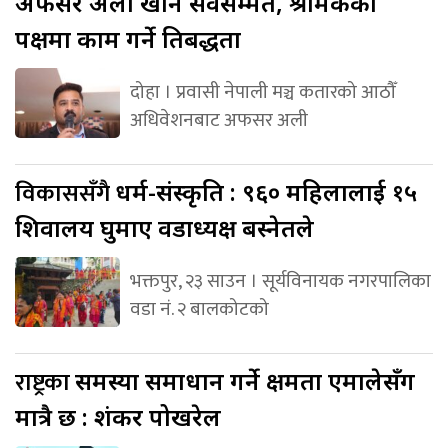
अफसर अली खान सर्वसम्मत, श्रमिकका
पक्षमा काम गर्ने प्रतिबद्धता
दोहा । प्रवासी नेपाली मञ्च कतारको आठौँ
अधिवेशनबाट अफसर अली
विकाससँगै
धर्म-संस्कृति : ९६० महिलालाई १५
शिवालय घुमाए वडाध्यक्ष बस्नेतले
भक्तपुर, २३ साउन । सूर्यविनायक नगरपालिका
वडा नं. २ बालकोटको
राष्ट्रका
समस्या समाधान गर्ने क्षमता एमालेसँग
मात्रै छ : शंकर पोखरेल