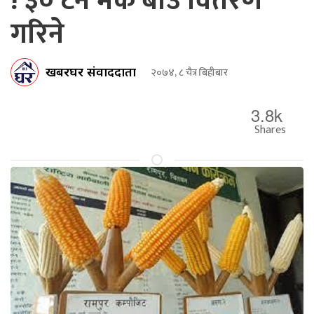
! ३० टन मकै बीउ वितरण
गरिने
खबरघर संवाददाता
२०७४, ८ चैत्र बिहीबार
3.8k
Shares