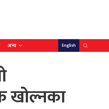
English
ि
अन्य
ो
ाक खोल्नका