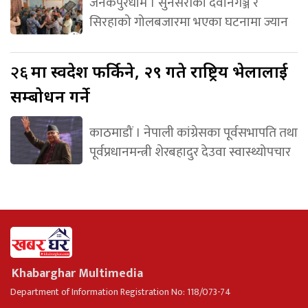
जनकपुरधाम । सुनसरीको देवानगञ्ज र
सिरहाको गोलबजारमा भएका घटनामा ज्यान
२६
मा स्वदेश फर्किने, २९ गते राष्ट्रिय भेलालाई
सम्बोधन गर्ने
काठमाडौं । नेपाली कांग्रेसका पूर्वसभापति तथा
पूर्वप्रधानमन्त्री शेरबहादुर देउवा स्वास्थ्योपचार
Khabarghar Multimedia
Department of Information Registration No: 118/073-74