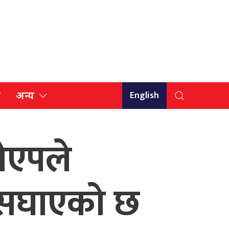
English
ि
अन्य
ोएपले
 सघाएको छ