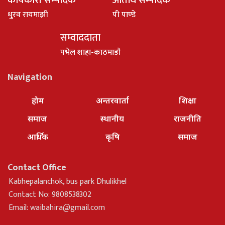
कार्यकारी सम्पादक
अतिथि सम्पादक
धु्रव रायमाझी
पी पाण्डे
सम्वाददाता
पभेल शाहा-काठमाडौ
Navigation
होम
अन्तरवार्ता
शिक्षा
समाज
स्थानीय
राजनीति
आर्थिक
कृषि
समाज
Contact Office
Kabhepalanchok, bus park Dhulikhel
Contact No: 9808538302
Email:
waibahira@gmail.com