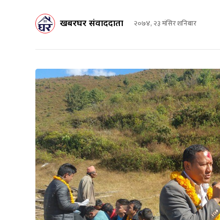
खबरघर संवाददाता
२०७४, २३ मंसिर शनिबार