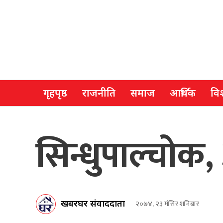
गृहपृष्ठ
राजनीति
समाज
आर्थिक
विश
सिन्धुपाल्चो
खबरघर संवाददाता
२०७४, २३ मंसिर शनिबार