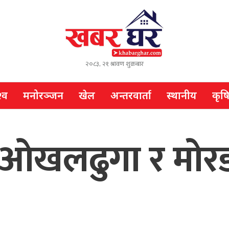
२०८३, २१ श्रावण शुक्रबार
्व
मनोरञ्जन
खेल
अन्तरवार्ता
स्थानीय
कृष
क, ओखलढुगा र मोर