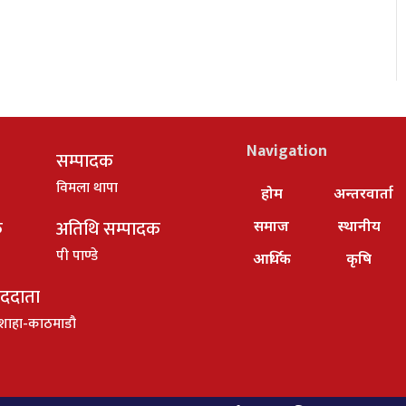
Navigation
सम्पादक
विमला थापा
होम
अन्तरवार्ता
क
अतिथि सम्पादक
समाज
स्थानीय
पी पाण्डे
आर्थिक
कृषि
ाददाता
शाहा-काठमाडौ